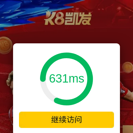
631ms